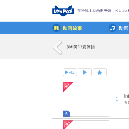
英语线上动画图书馆：和Little
第6阶
17篇
冒险
In
1
介
6