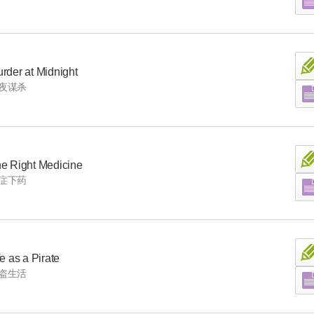
rder at Midnight
夜谋杀
e Right Medicine
症下药
fe as a Pirate
盗生活