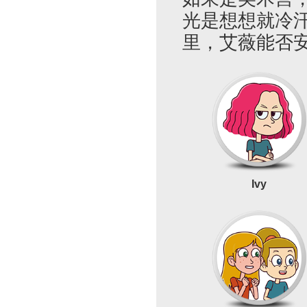
光是想想就冷
里，艾薇能否
Ivy