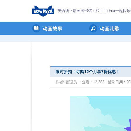
英语线上动画图书馆：和Little Fox一起快
限时折扣！订阅12个月享7折优惠！
作者:
管理员
|
查看 : 12,383 | 登录日期 : 202
G
o
B
a
c