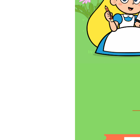
F
o
x
!
用
7
折
的
价
格
，
把
英
语
动
画
图
书