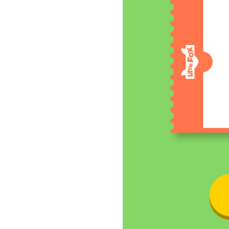
馆
搬
回
家
！