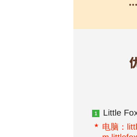
Littl
1
电脑：litt